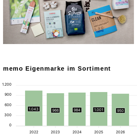
memo Eigenmarke im Sortiment
1.200
900
600
1.043
1.001
984
966
950
300
0
2022
2023
2024
2025
2026